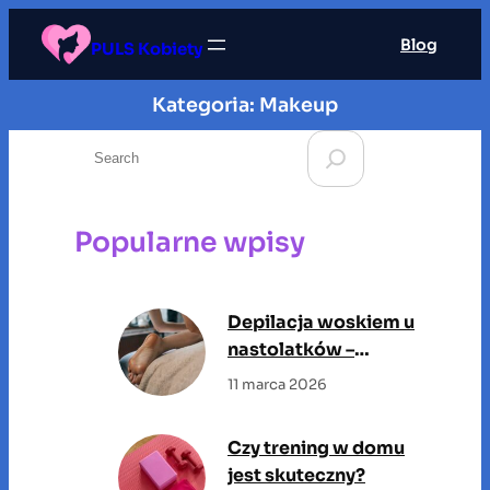
Przejdź
Blog
do
PULS Kobiety
treści
Kategoria:
Makeup
S
e
a
r
Popularne wpisy
c
h
Depilacja woskiem u
nastolatków –
odpowiedzialne
11 marca 2026
podejście do
pielęgnacji młodej
Czy trening w domu
skóry
jest skuteczny?