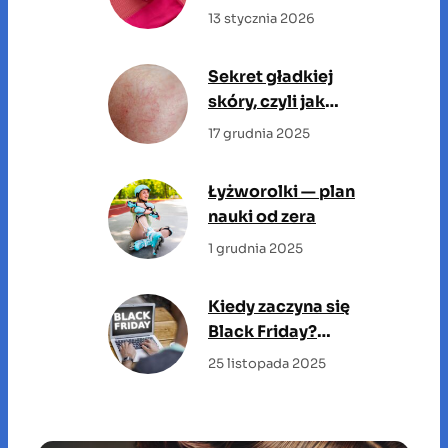
13 stycznia 2026
Sekret gładkiej
skóry, czyli jak
dobrać idealny krem
17 grudnia 2025
do swojej cery?
Łyżworolki — plan
nauki od zera
1 grudnia 2025
Kiedy zaczyna się
Black Friday?
Sprawdź, kiedy
25 listopada 2025
rozpoczyna się
święto promocji!