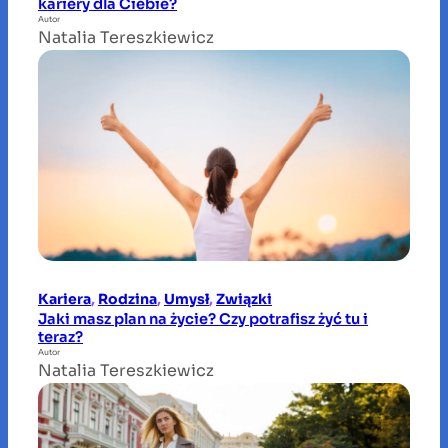
kariery dla Ciebie?
Autor
Natalia Tereszkiewicz
Kariera
, 
Rodzina
, 
Umysł
, 
Związki
Jaki masz plan na życie? Czy potrafisz żyć tu i
teraz?
Autor
Natalia Tereszkiewicz