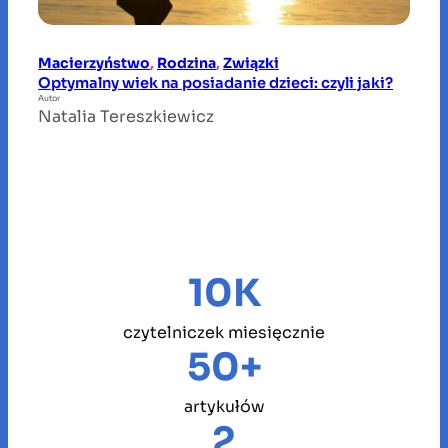
Macierzyństwo
, 
Rodzina
, 
Związki
Optymalny wiek na posiadanie dzieci: czyli jaki?
Autor
Natalia Tereszkiewicz
10K
czytelniczek miesięcznie
50+
artykułów
2