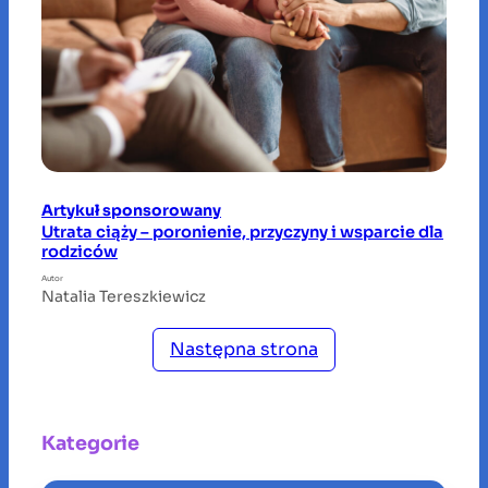
Artykuł sponsorowany
Utrata ciąży – poronienie, przyczyny i wsparcie dla
rodziców
Autor
Natalia Tereszkiewicz
Następna strona
Kategorie