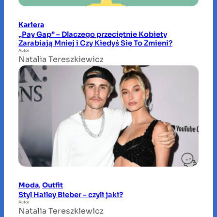
Kariera
„Pay Gap” – Dlaczego przeciętnie Kobiety
Zarabiają Mniej i Czy Kiedyś Się To Zmieni?
Autor
Natalia Tereszkiewicz
Moda
, 
Outfit
Styl Hailey Bieber – czyli jaki?
Autor
Natalia Tereszkiewicz