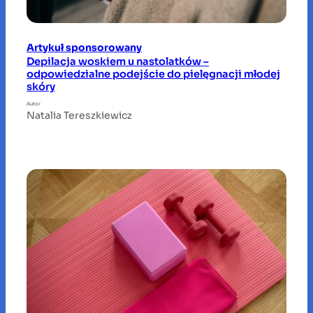
Artykuł sponsorowany
Depilacja woskiem u nastolatków –
odpowiedzialne podejście do pielęgnacji młodej
skóry
Autor
Natalia Tereszkiewicz