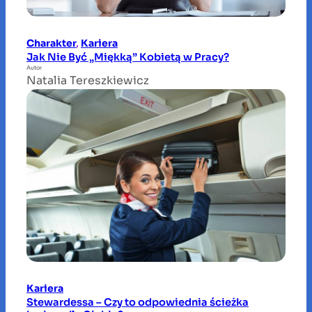
Charakter
, 
Kariera
Jak Nie Być „Miękką” Kobietą w Pracy?
Autor
Natalia Tereszkiewicz
Kariera
Stewardessa – Czy to odpowiednia ścieżka