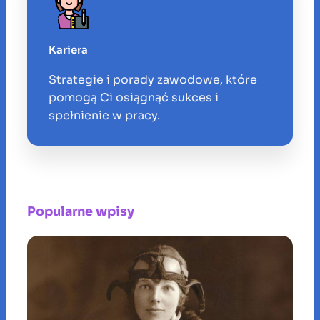
Kariera
Strategie i porady zawodowe, które
pomogą Ci osiągnąć sukces i
spełnienie w pracy.
Popularne wpisy