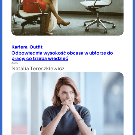
Kariera
, 
Outfit
Odpowiednia wysokość obcasa w ubiorze do
pracy: co trzeba wiedzieć
Autor
Natalia Tereszkiewicz