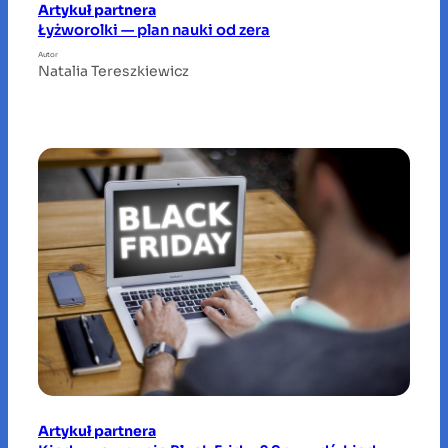
Artykuł partnera
Łyżworolki — plan nauki od zera
Autor
Natalia Tereszkiewicz
Artykuł partnera