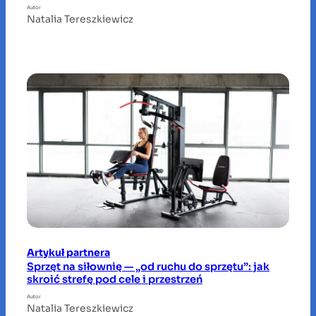
Autor
Natalia Tereszkiewicz
Artykuł partnera
Sprzęt na siłownię — „od ruchu do sprzętu”: jak
skroić strefę pod cele i przestrzeń
Autor
Natalia Tereszkiewicz