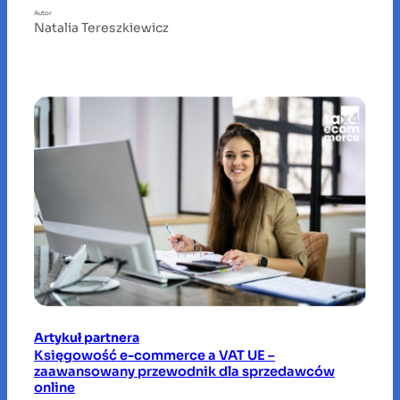
Autor
Natalia Tereszkiewicz
Artykuł partnera
Księgowość e-commerce a VAT UE –
zaawansowany przewodnik dla sprzedawców
online