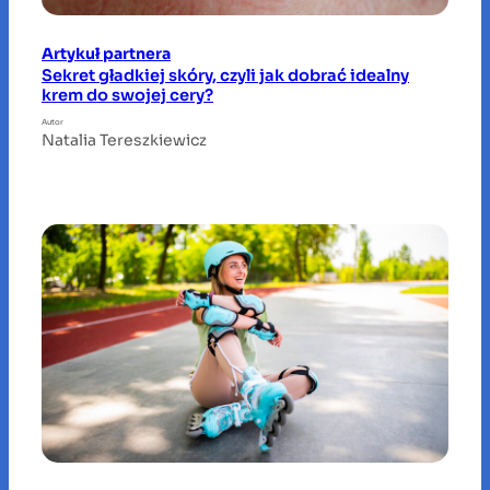
Artykuł partnera
Sekret gładkiej skóry, czyli jak dobrać idealny
krem do swojej cery?
Autor
Natalia Tereszkiewicz