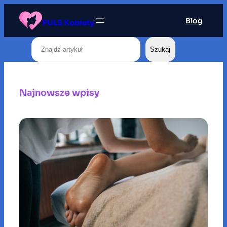
Przejdź
Blog
do
PULS Kobiety
treści
Szukaj
Szukaj
Najnowsze wpisy