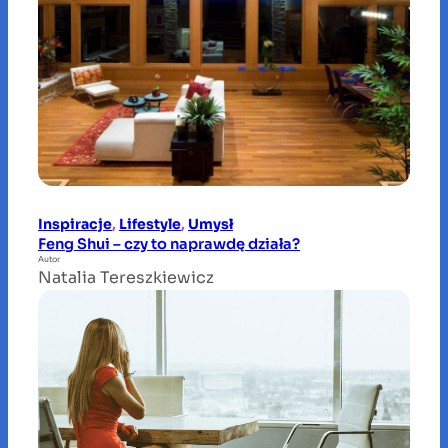
Inspiracje
, 
Lifestyle
, 
Umysł
Feng Shui – czy to naprawdę działa?
Autor
Natalia Tereszkiewicz