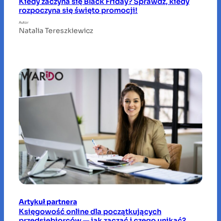
Kiedy zaczyna się Black Friday? Sprawdź, kiedy
rozpoczyna się święto promocji!
Autor
Natalia Tereszkiewicz
Artykuł partnera
Księgowość online dla początkujących
przedsiębiorców — jak zacząć i czego unikać?