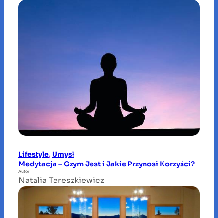
Lifestyle
, 
Umysł
Medytacja – Czym Jest i Jakie Przynosi Korzyści?
Autor
Natalia Tereszkiewicz