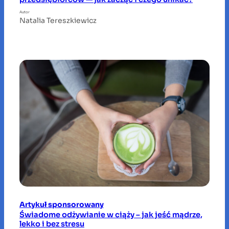
Autor
Natalia Tereszkiewicz
Artykuł sponsorowany
Świadome odżywianie w ciąży – jak jeść mądrze,
lekko i bez stresu