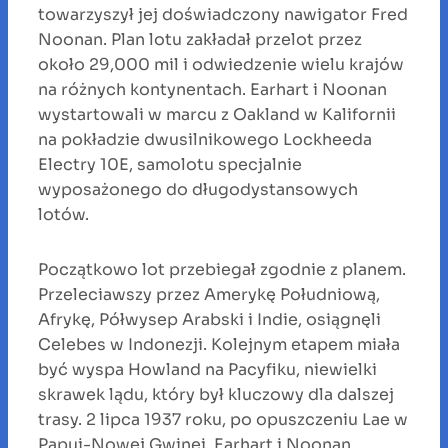
towarzyszył jej doświadczony nawigator Fred
Noonan. Plan lotu zakładał przelot przez
około 29,000 mil i odwiedzenie wielu krajów
na różnych kontynentach. Earhart i Noonan
wystartowali w marcu z Oakland w Kalifornii
na pokładzie dwusilnikowego Lockheeda
Electry 10E, samolotu specjalnie
wyposażonego do długodystansowych
lotów.
Początkowo lot przebiegał zgodnie z planem.
Przeleciawszy przez Amerykę Południową,
Afrykę, Półwysep Arabski i Indie, osiągnęli
Celebes w Indonezji. Kolejnym etapem miała
być wyspa Howland na Pacyfiku, niewielki
skrawek lądu, który był kluczowy dla dalszej
trasy. 2 lipca 1937 roku, po opuszczeniu Lae w
Papui-Nowej Gwinei, Earhart i Noonan