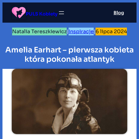
Przejdź
Blog
do
PULS Kobiety
treści
Natalia Tereszkiewicz
|
Inspiracje
|
6 lipca 2024
Amelia Earhart – pierwsza kobieta
która pokonała atlantyk