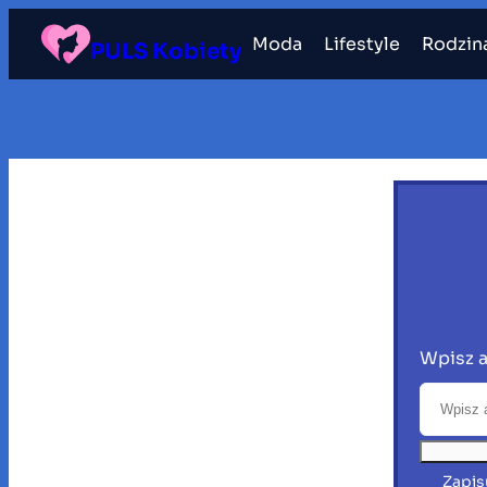
Przejdź
Moda
Lifestyle
Rodzin
do
PULS Kobiety
treści
Wpisz a
Zapis