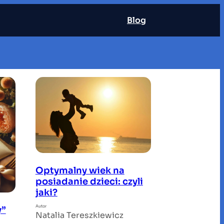
Blog
Optymalny wiek na
posiadanie dzieci: czyli
jaki?
Autor
y”
Natalia Tereszkiewicz