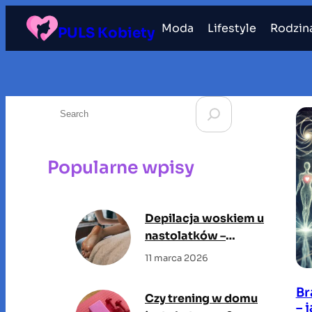
Przejdź
Moda
Lifestyle
Rodzin
do
PULS Kobiety
treści
S
e
a
r
Popularne wpisy
c
h
Depilacja woskiem u
nastolatków –
odpowiedzialne
11 marca 2026
podejście do
pielęgnacji młodej
Br
Czy trening w domu
skóry
– 