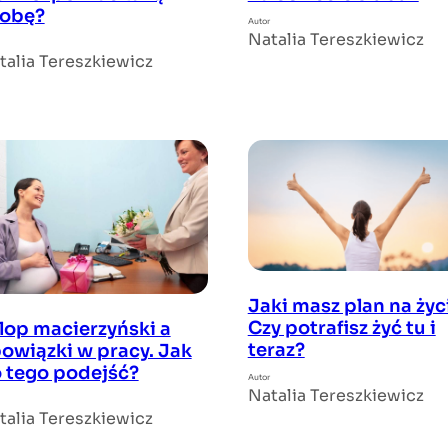
obę?
Autor
Natalia Tereszkiewicz
talia Tereszkiewicz
Jaki masz plan na życ
Czy potrafisz żyć tu i
lop macierzyński a
teraz?
owiązki w pracy. Jak
 tego podejść?
Autor
Natalia Tereszkiewicz
talia Tereszkiewicz