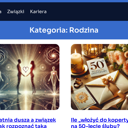
a
Związki
Kariera
Kategoria:
Rodzina
atnia dusza a związek
Ile „włożyć do kopert
jak rozpoznać taką
na 50-lecie ślubu?