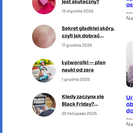
jest skuteczny?
os
13 stycznia 2026
Autor
Na
Sekret gładkiej skóry,
czyli jak dobrać
idealny krem do
17 grudnia 2025
swojej cery?
Łyżworolki — plan
nauki od zera
1 grudnia 2025
Kiedy zaczyna się
Ur
Black Friday?
ob
do
Sprawdź, kiedy
25 listopada 2025
rozpoczyna się święto
Autor
Na
promocji!