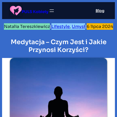
Przejdź
Blog
do
PULS Kobiety
treści
Natalia Tereszkiewicz
|
Lifestyle
, 
Umysł
|
6 lipca 2024
Medytacja – Czym Jest i Jakie
Przynosi Korzyści?