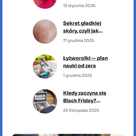
13 stycznia 2026
Sekret gładkiej
skóry, czyli jak
dobrać idealny krem
17 grudnia 2025
do swojej cery?
Łyżworolki — plan
nauki od zera
1 grudnia 2025
Kiedy zaczyna się
Black Friday?
Sprawdź, kiedy
25 listopada 2025
rozpoczyna się
święto promocji!