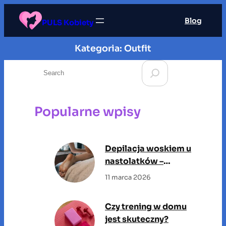
Przejdź
Blog
do
PULS Kobiety
treści
Kategoria:
Outfit
S
e
a
r
Popularne wpisy
c
h
Depilacja woskiem u
nastolatków –
odpowiedzialne
11 marca 2026
podejście do
pielęgnacji młodej
Czy trening w domu
skóry
jest skuteczny?