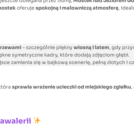
t jeszcze oblegana przez tłumy,
Mostek nad Jeziorem G
mostek
oferuje
spokojną i malowniczą atmosferę
, idea
drzewami
– szczególnie piękny
wiosną i latem
, gdy przy
ękne symetryczne kadry, które dodają zdjęciom głębi.
sce zamienia się w bajkową scenerię, pełną złotych i c
 która
sprawia wrażenie ucieczki od miejskiego zgiełku
,
awalerii