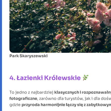
Park Skaryszewski
4.
Łazienki Królewskie
To jedno z najbardziej
klasycznych i rozpoznawal
fotograficzne
, zarówno dla turystów, jak i dla d
gdzie
przyroda harmonijnie łączy się z zabytkow