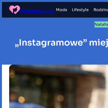
Przejdź
Moda
Lifestyle
Rodzin
do
PULS Kobiety
treści
Natali
„Instagramowe” miej