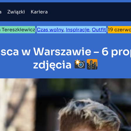
a
Związki
Kariera
a Tereszkiewicz
|
Czas wolny
, 
Inspiracje
, 
Outfit
|
19 czerw
sca w Warszawie – 6 pro
zdjęcia