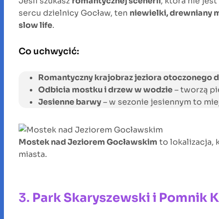
Jeśli szukasz
romantycznej scenerii
, która nie jes
sercu dzielnicy Gocław, ten
niewielki, drewniany 
slow life
.
Co uchwycić:
Romantyczny krajobraz jeziora otoczonego 
Odbicia mostku i drzew w wodzie
– tworzą pi
Jesienne barwy
– w sezonie jesiennym to miej
Mostek nad Jeziorem Gocławskim
to lokalizacja,
miasta.
3.
Park Skaryszewski i Pomnik K