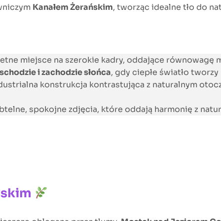
owniczym
Kanałem Żerańskim
, tworząc idealne tło do na
etne miejsce na szerokie kadry, oddające równowagę mi
schodzie i zachodzie słońca
, gdy ciepłe światło tworz
ndustrialna konstrukcja kontrastująca z naturalnym oto
btelne, spokojne zdjęcia, które oddają harmonię z natur
wskim