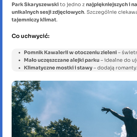
Park Skaryszewski
to jedno z
najpiękniejszych i 
unikalnych sesji zdjęciowych
. Szczególnie ciekawą
tajemniczy klimat
.
Co uchwycić:
Pomnik Kawalerii w otoczeniu zieleni
– świetn
Mało uczęszczane alejki parku
– idealne do uj
Klimatyczne mostki i stawy
– dodają romantyz