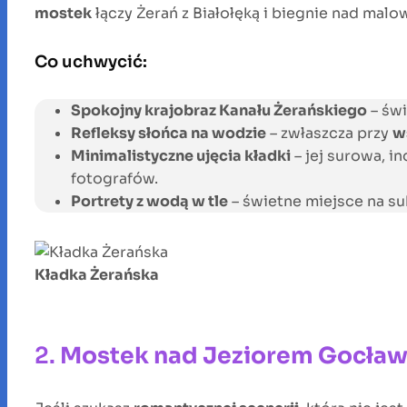
mostek
łączy Żerań z Białołęką i biegnie nad mal
Co uchwycić:
Spokojny krajobraz Kanału Żerańskiego
– świ
Refleksy słońca na wodzie
– zwłaszcza przy
w
Minimalistyczne ujęcia kładki
– jej surowa, i
fotografów.
Portrety z wodą w tle
– świetne miejsce na su
Kładka Żerańska
2.
Mostek nad Jeziorem Gocła