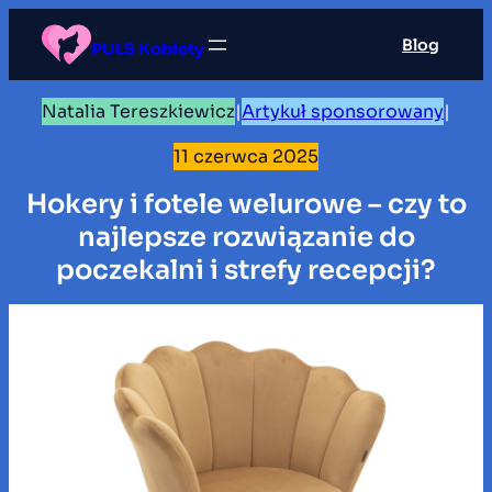
Przejdź
Blog
do
PULS Kobiety
treści
Natalia Tereszkiewicz
|
Artykuł sponsorowany
|
11 czerwca 2025
Hokery i fotele welurowe – czy to
najlepsze rozwiązanie do
poczekalni i strefy recepcji?