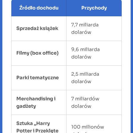
Źródło dochodu
Przychody
7,7 miliarda
Sprzedaż książek
dolarów
9,6 miliarda
Filmy (box office)
dolarów
2,5 miliarda
Parki tematyczne
dolarów
Merchandising i
7 miliardów
gadżety
dolarów
Sztuka „Harry
100 milionów
Potter i Przeklęte