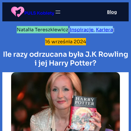
Przejdź
Blog
do
PULS Kobiety
treści
Natalia Tereszkiewicz
|
Inspiracje
, 
Kariera
|
16 września 2024
Ile razy odrzucana była J.K Rowling
i jej Harry Potter?