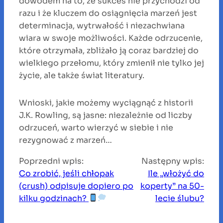
dowodem na to, że sukces nie przychodzi od
razu i że kluczem do osiągnięcia marzeń jest
determinacja, wytrwałość i niezachwiana
wiara w swoje możliwości. Każde odrzucenie,
które otrzymała, zbliżało ją coraz bardziej do
wielkiego przełomu, który zmienił nie tylko jej
życie, ale także świat literatury.
Wnioski, jakie możemy wyciągnąć z historii
J.K. Rowling, są jasne: niezależnie od liczby
odrzuceń, warto wierzyć w siebie i nie
rezygnować z marzeń…
Poprzedni wpis:
Następny wpis:
Co zrobić, jeśli chłopak
Ile „włożyć do
(crush) odpisuje dopiero po
koperty” na 50-
kilku godzinach?
lecie ślubu?