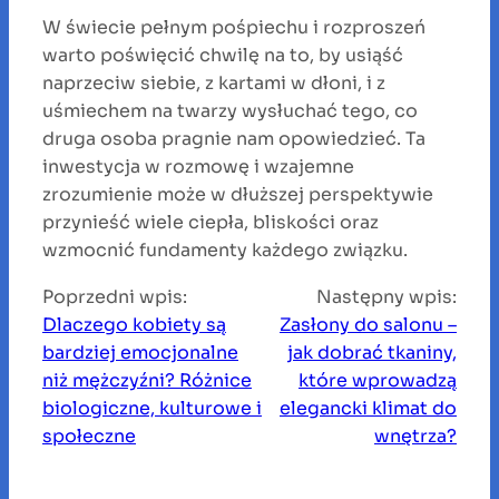
W świecie pełnym pośpiechu i rozproszeń
warto poświęcić chwilę na to, by usiąść
naprzeciw siebie, z kartami w dłoni, i z
uśmiechem na twarzy wysłuchać tego, co
druga osoba pragnie nam opowiedzieć. Ta
inwestycja w rozmowę i wzajemne
zrozumienie może w dłuższej perspektywie
przynieść wiele ciepła, bliskości oraz
wzmocnić fundamenty każdego związku.
Poprzedni wpis:
Następny wpis:
Dlaczego kobiety są
Zasłony do salonu –
bardziej emocjonalne
jak dobrać tkaniny,
niż mężczyźni? Różnice
które wprowadzą
biologiczne, kulturowe i
elegancki klimat do
społeczne
wnętrza?