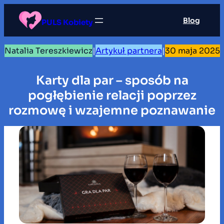
Przejdź
Blog
do
PULS Kobiety
treści
Natalia Tereszkiewicz
|
Artykuł partnera
|
30 maja 2025
Karty dla par – sposób na
pogłębienie relacji poprzez
rozmowę i wzajemne poznawanie