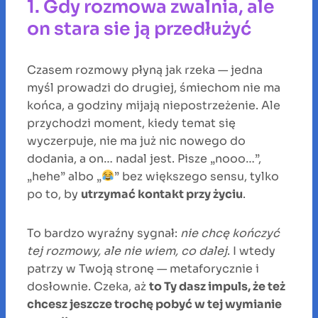
1. Gdy rozmowa zwalnia, ale
on stara sie ją przedłużyć
Czasem rozmowy płyną jak rzeka — jedna
myśl prowadzi do drugiej, śmiechom nie ma
końca, a godziny mijają niepostrzeżenie. Ale
przychodzi moment, kiedy temat się
wyczerpuje, nie ma już nic nowego do
dodania, a on… nadal jest. Pisze „nooo…”,
„hehe” albo „
” bez większego sensu, tylko
po to, by
utrzymać kontakt przy życiu
.
To bardzo wyraźny sygnał:
nie chcę kończyć
tej rozmowy, ale nie wiem, co dalej
. I wtedy
patrzy w Twoją stronę — metaforycznie i
dosłownie. Czeka, aż
to Ty dasz impuls, że też
chcesz jeszcze trochę pobyć w tej wymianie