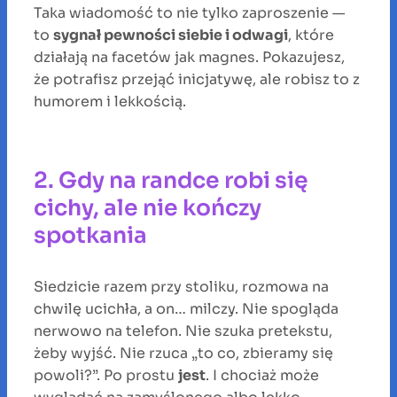
Taka wiadomość to nie tylko zaproszenie —
to
sygnał pewności siebie i odwagi
, które
działają na facetów jak magnes. Pokazujesz,
że potrafisz przejąć inicjatywę, ale robisz to z
humorem i lekkością.
2. Gdy na randce robi się
cichy, ale nie kończy
spotkania
Siedzicie razem przy stoliku, rozmowa na
chwilę ucichła, a on… milczy. Nie spogląda
nerwowo na telefon. Nie szuka pretekstu,
żeby wyjść. Nie rzuca „to co, zbieramy się
powoli?”. Po prostu
jest
. I chociaż może