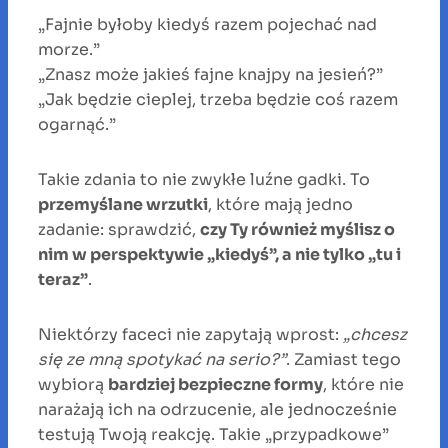
„Fajnie byłoby kiedyś razem pojechać nad
morze.”
„Znasz może jakieś fajne knajpy na jesień?”
„Jak będzie cieplej, trzeba będzie coś razem
ogarnąć.”
Takie zdania to nie zwykłe luźne gadki. To
przemyślane wrzutki
, które mają jedno
zadanie: sprawdzić,
czy Ty również myślisz o
nim w perspektywie „kiedyś”, a nie tylko „tu i
teraz”
.
Niektórzy faceci nie zapytają wprost:
„chcesz
się ze mną spotykać na serio?”
. Zamiast tego
wybiorą
bardziej bezpieczne formy
, które nie
narażają ich na odrzucenie, ale jednocześnie
testują Twoją reakcję. Takie „przypadkowe”