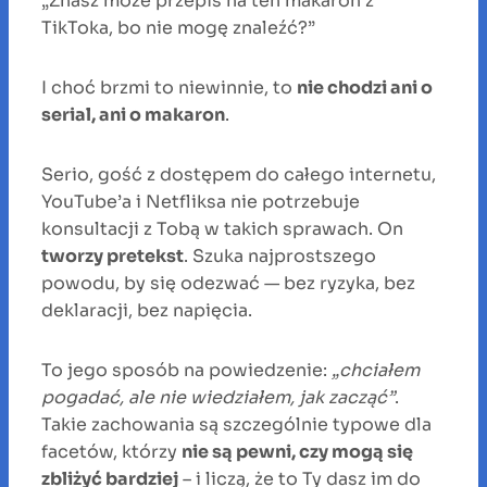
„Znasz może przepis na ten makaron z
TikToka, bo nie mogę znaleźć?”
I choć brzmi to niewinnie, to
nie chodzi ani o
serial, ani o makaron
.
Serio, gość z dostępem do całego internetu,
YouTube’a i Netfliksa nie potrzebuje
konsultacji z Tobą w takich sprawach. On
tworzy pretekst
. Szuka najprostszego
powodu, by się odezwać — bez ryzyka, bez
deklaracji, bez napięcia.
To jego sposób na powiedzenie:
„chciałem
pogadać, ale nie wiedziałem, jak zacząć”
.
Takie zachowania są szczególnie typowe dla
facetów, którzy
nie są pewni, czy mogą się
zbliżyć bardziej
– i liczą, że to Ty dasz im do