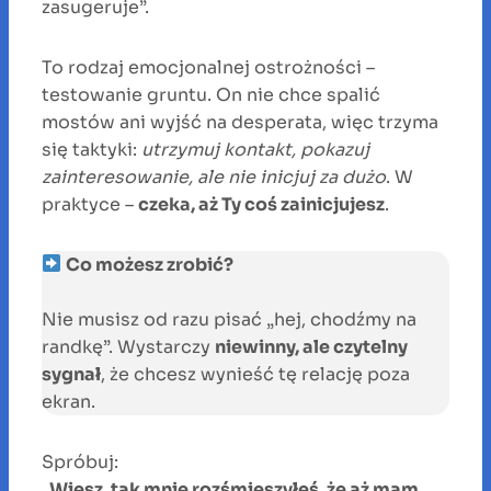
zasugeruje”.
To rodzaj emocjonalnej ostrożności –
testowanie gruntu. On nie chce spalić
mostów ani wyjść na desperata, więc trzyma
się taktyki:
utrzymuj kontakt, pokazuj
zainteresowanie, ale nie inicjuj za dużo
. W
praktyce –
czeka, aż Ty coś zainicjujesz
.
Co możesz zrobić?
Nie musisz od razu pisać „hej, chodźmy na
randkę”. Wystarczy
niewinny, ale czytelny
sygnał
, że chcesz wynieść tę relację poza
ekran.
Spróbuj:
„Wiesz, tak mnie rozśmieszyłeś, że aż mam