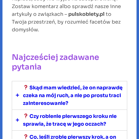
Zostaw komentarz albo sprawdź nasze inne
artykuły o związkach –
pulskobiety.pl
to
Twoja przestrzeń, by rozumieć facetów bez
domysłów.
Najcześciej zadawane
pytania
Skąd mam wiedzieć, że on naprawdę
czeka na mój ruch, a nie po prostu traci
zainteresowanie?
Czy robienie pierwszego kroku nie
To zależy od kontekstu. Jeśli facet
sprawia, że tracę w jego oczach?
wciąż inicjuje kontakt, reaguje na Twoje
posty, zadaje pytania lub zostaje w
Co, jeśli zrobię pierwszy krok, a on