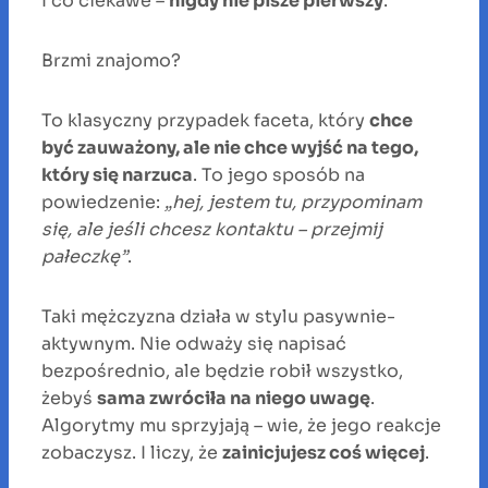
I co ciekawe –
nigdy nie pisze pierwszy
.
Brzmi znajomo?
To klasyczny przypadek faceta, który
chce
być zauważony, ale nie chce wyjść na tego,
który się narzuca
. To jego sposób na
powiedzenie:
„hej, jestem tu, przypominam
się, ale jeśli chcesz kontaktu – przejmij
pałeczkę”
.
Taki mężczyzna działa w stylu pasywnie-
aktywnym. Nie odważy się napisać
bezpośrednio, ale będzie robił wszystko,
żebyś
sama zwróciła na niego uwagę
.
Algorytmy mu sprzyjają – wie, że jego reakcje
zobaczysz. I liczy, że
zainicjujesz coś więcej
.