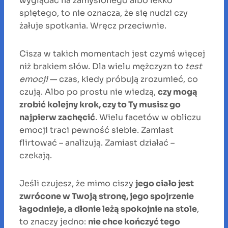
wyglądać na zamyślonego albo lekko
spiętego, to nie oznacza, że się nudzi czy
żałuje spotkania. Wręcz przeciwnie.
Cisza w takich momentach jest czymś więcej
niż brakiem słów. Dla wielu mężczyzn to
test
emocji
— czas, kiedy próbują zrozumieć, co
czują. Albo po prostu nie wiedzą,
czy mogą
zrobić kolejny krok, czy to Ty musisz go
najpierw zachęcić
. Wielu facetów w obliczu
emocji traci pewność siebie. Zamiast
flirtować – analizują. Zamiast działać –
czekają.
Jeśli czujesz, że mimo ciszy
jego ciało jest
zwrócone w Twoją stronę, jego spojrzenie
łagodnieje, a dłonie leżą spokojnie na stole
,
to znaczy jedno:
nie chce kończyć tego