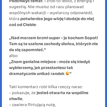
Podchwyć temat
. I zrób to lekko, z energią i
sugestią. Nie musisz od razu planować
wspólnych wakacji – wystarczy odpowiedź,
która
potwierdza jego wizję i dodaje do niej
coś od Ciebie
:
„Nad morzem brzmi super – ja kocham Sopot!
Tam są te szalone zachody słońca, których nie
da się zapomnieć.”
albo
„Znam genialne miejsce – może się kiedyś
wybierzemy, jak przestaniesz tak
dramatycznie unikać randek
”
Taki komentarz robi kilka rzeczy naraz:
– pokazuje, że
jesteś otwarta na wspólne
chwile
,
– zawiera flirtującą nutę,