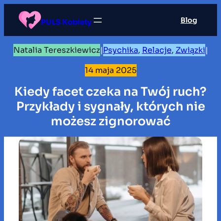
Przejdź
Blog
do
PULS Kobiety
treści
Natalia Tereszkiewicz
|
Psychika
, 
Relacje
, 
Związki
|
14 maja 2025
Kiedy facet czeka na Twój ruch?
Przykłady i sygnały, których nie
możesz zignorować