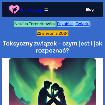
Przejdź
Blog
do
PULS Kobiety
treści
Natalia Tereszkiewicz
|
Psychika
, 
Związki
|
22 sierpnia 2024
Toksyczny związek – czym jest i jak
rozpoznać?