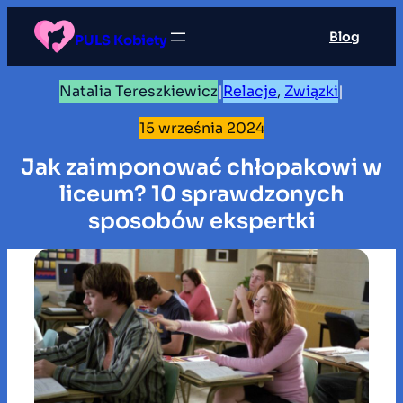
Przejdź
Blog
do
PULS Kobiety
treści
Natalia Tereszkiewicz
|
Relacje
, 
Związki
|
15 września 2024
Jak zaimponować chłopakowi w
liceum? 10 sprawdzonych
sposobów ekspertki